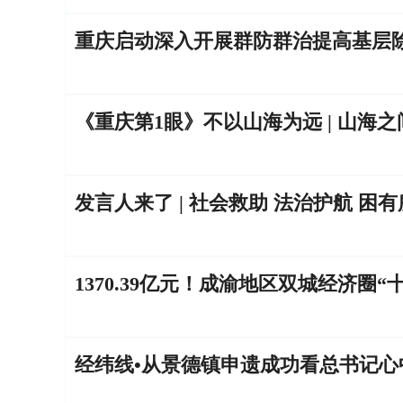
重庆启动深入开展群防群治提高基层
《重庆第1眼》不以山海为远 | 山海之
发言人来了 | 社会救助 法治护航 困
1370.39亿元！成渝地区双城经济圈
经纬线•从景德镇申遗成功看总书记心