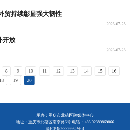
外贸持续彰显强大韧性
2026-07-28
外开放
2026-07-28
8
9
10
11
12
13
14
15
16
18
19
20
承办：重庆市北碚区融媒体中心
地址：重庆市北碚区南京路6号 电话：+86 02389869866
渝ICP备20009952号-4