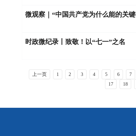
微观察｜“中国共产党为什么能的关键
时政微纪录丨致敬！以“七一”之名
上一页
1
2
3
4
5
6
7
17
18