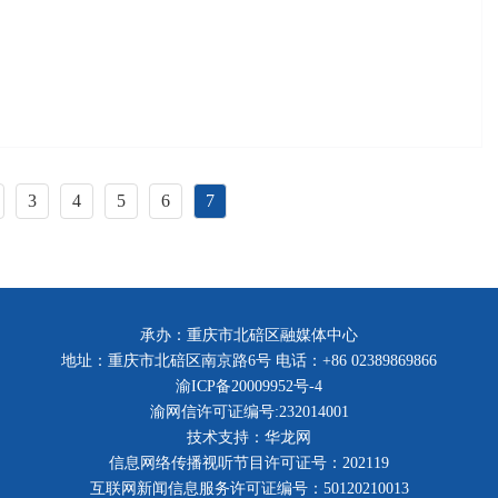
3
4
5
6
7
承办：重庆市北碚区融媒体中心
地址：重庆市北碚区南京路6号 电话：+86 02389869866
渝ICP备20009952号-4
渝网信许可证编号:232014001
技术支持：华龙网
信息网络传播视听节目许可证号：202119
互联网新闻信息服务许可证编号：50120210013