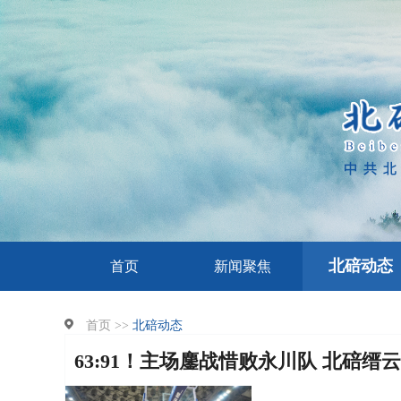
北碚动态
首页
新闻聚焦
首页 >>
北碚动态
63:91！主场鏖战惜败永川队 北碚