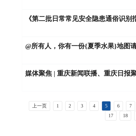
《第二批日常常见安全隐患通俗识别
@所有人，你有一份{夏季水果}地图
上一页
1
2
3
4
5
6
7
17
18