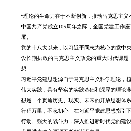
“理论的生命力在于不断创新，推动马克思主义
中国共产党成立105周年之际，全国党建工作
署。
党的十八大以来，以习近平同志为核心的党中
设长期执政的马克思主义政党的重大时代课题
想。
习近平党建思想源自于马克思主义科学理论，
伟大实践，具有坚实的实践基础和深厚的理论
想是一个贯通历史、现实、未来的开放思想体
行程万里，不忘初心。在习近平党建思想指引
行动、强大的战斗力，深入推进新时代党的建