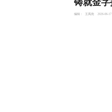
铸就金字
编辑：
王禹尧
2026-06-17