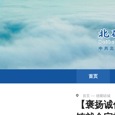
首页
首页 >>
德耀碚城
【褒扬诚