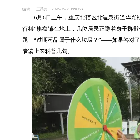
编辑：
王禹尧
2026-06-08 15:00:24
6月6日上午，重庆北碚区北温泉街道华光
行棋”棋盘铺在地上，几位居民正蹲着身子掷
题：“过期药品属于什么垃圾？”——如果答对
者凑上来科普几句。