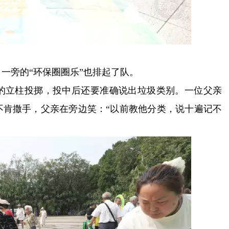
一旁的“环保圈圈乐”也排起了队。
的立柱投掷，投中后还要准确说出垃圾类别。一位父亲
不肯撒手，父亲在旁边笑：“以前教他分类，说十遍记不