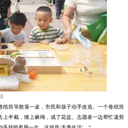
摄
卷纸筒等散落一桌，市民和孩子动手改造。一个卷纸筒
去上半截，缠上麻绳，成了花盆。志愿者一边帮忙递剪
手就能再用一次，这就是‘无废生活’。”