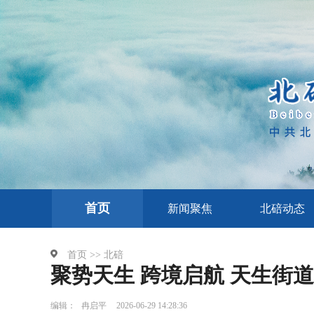
首页
新闻聚焦
北碚动态
首页 >>
北碚
聚势天生 跨境启航 天生街
编辑：
冉启平
2026-06-29 14:28:36