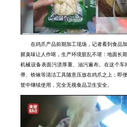
在鸡爪产品前期加工现场，记者看到食品
腥臭味让人作呕，生产环境脏乱不堪：地面长
机械设备表面污渍厚重、油污遍布。在这个车
帚、铁锹等清洁工具随意压放在鸡爪之上；即
筐中继续使用，完全无视食品卫生安全。