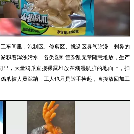
加工车间里，泡制区、修剪区、挑选区臭气弥漫，刺鼻的
期淤积着浑浊污水，各类塑料筐杂乱无章随意堆放，生产
间里，大量鸡爪直接裸露堆放在潮湿肮脏的地面上，扫
便鸡爪被人员踩踏，工人也只是随手捡起，直接放回加工