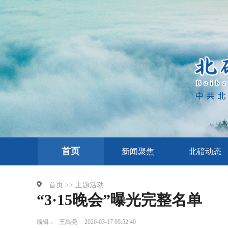
首页
新闻聚焦
北碚动态
首页 >>
主题活动
“3·15晚会”曝光完整名单
编辑：
王禹尧
2026-03-17 09:52:40