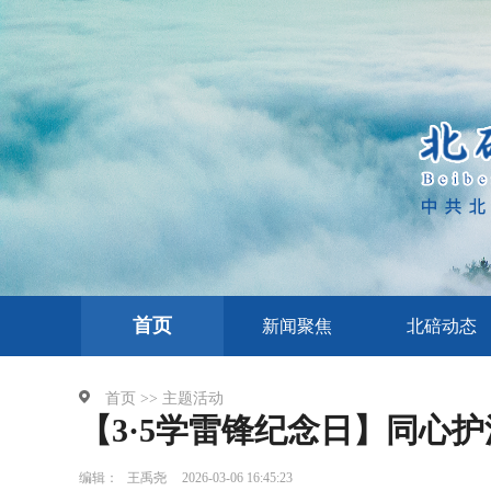
首页
新闻聚焦
北碚动态
首页 >>
主题活动
【3·5学雷锋纪念日】同心护
编辑：
王禹尧
2026-03-06 16:45:23