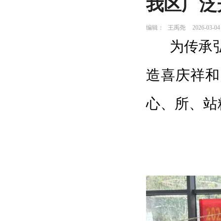
我区广泛
编辑：
王禹尧
2026-03-04
为传承
造喜庆祥和
心、所、站