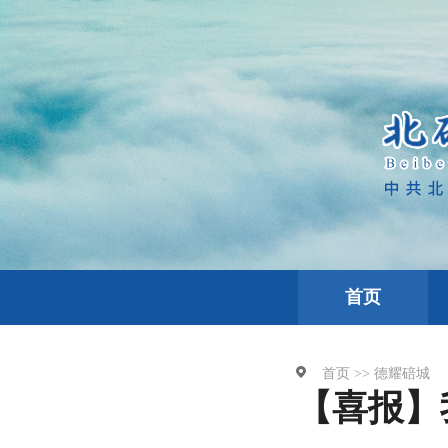
首页
首页 >>
德耀碚城
【喜报】