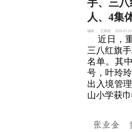
手、三八
人、4集
编辑：
王禹尧
2026-03-10
近日，
三八红旗手
名单。其
号，叶玲玲
出入境管理
山小学获巾