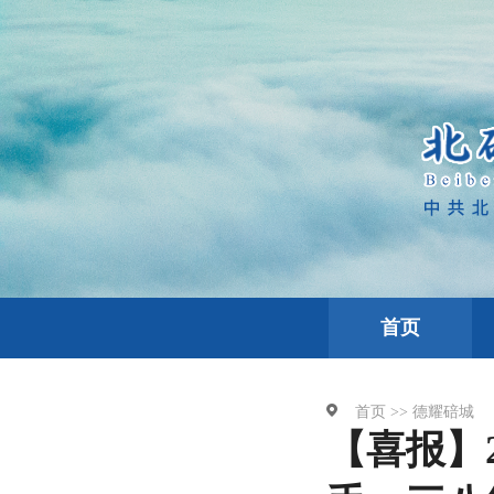
首页
首页 >>
德耀碚城
【喜报】