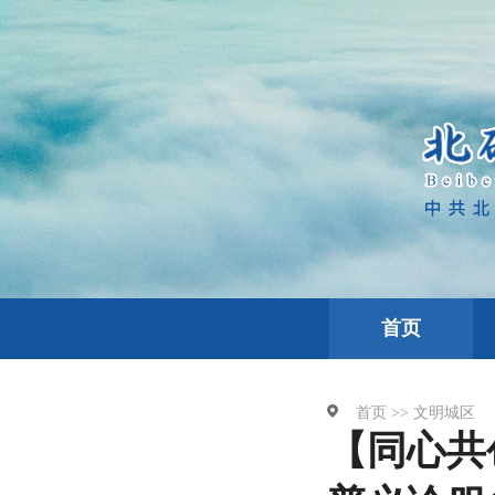
首页
首页 >>
文明城区
【同心共