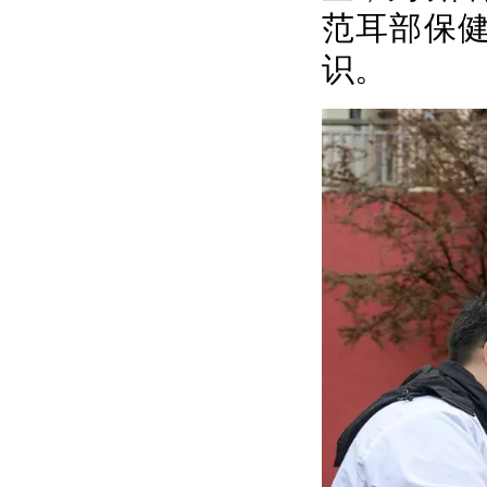
范耳部保
识。