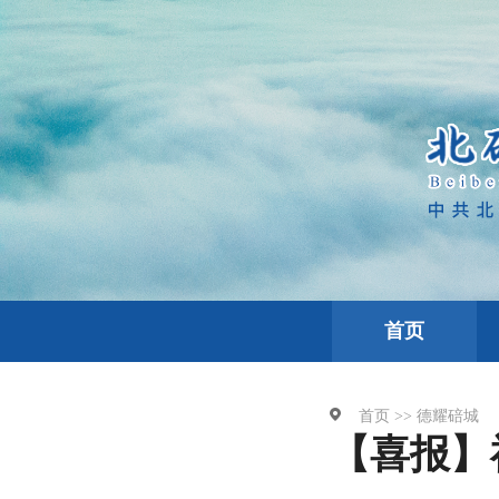
首页
首页 >>
德耀碚城
【喜报】