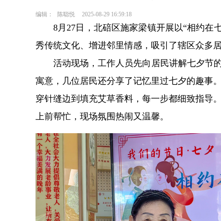
编辑：
陈聪悦
2025-08-29 16:59:18
8月27日，北碚区施家梁镇开展以“相约在
秀传统文化、增进邻里情感，吸引了辖区众多
活动现场，工作人员先向居民讲解七夕节的
寓意，几位居民还分享了记忆里过七夕的趣事
穿针缝边到填充艾草香料，每一步都细致指导
上前帮忙，现场氛围热闹又温馨。