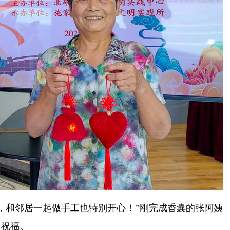
，和邻居一起做手工也特别开心！”刚完成香囊的张阿姨
日祝福。